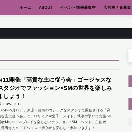
ホーム
ABOUT
イベント情報募集中
広告主さま募集
5/11開催「高貴な主に従う会」ゴージャスな
スタジオでファッション×SMの世界を楽しみ
ましょう！
2025.05.19
2024年5月11日、東京・目白のゴシックなスタジオで開催される「高
貴な主に従う会」は、ロリィタや皇子、メイド、執事の装いで貴族S×
従者Mのロールプレイを楽しむファッション×SMイベント。主催者・
生流青さんのアドバイスで初心者も安心して参加できます！