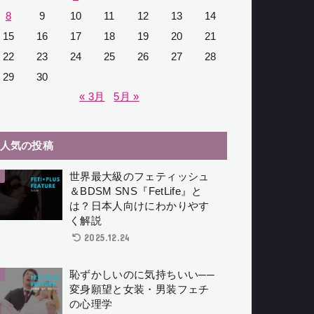
8
9
10
11
12
13
14
15
16
17
18
19
20
21
22
23
24
25
26
27
28
29
30
« 3月
5月 »
人気の投稿
世界最大級のフェティッシュ
＆BDSM SNS『FetLife』と
は？日本人向けにわかりやす
く解説
2025.12.24
恥ずかしいのに気持ちいい──
変身願望と女装・男装フェチ
の心理学