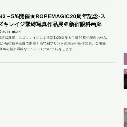
5/3～5/6開催★ROPEMAGiC20周年記念-ス
ズキレイジ緊縛写真作品展＠新宿眼科画廊
2025.05.19
緊縛写真家・スズキレイジによる活動20周年＆生誕60周年記念の作品
展が新宿眼科画廊で開催！高精細プリントの展示や新作発表、会場撮
影OKの魅力満載なイベントについて紹介します！