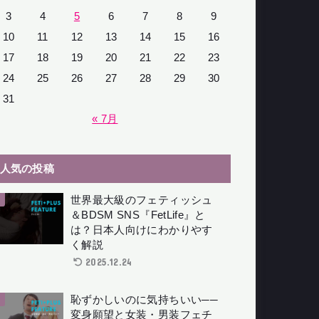
3
4
5
6
7
8
9
10
11
12
13
14
15
16
17
18
19
20
21
22
23
24
25
26
27
28
29
30
31
« 7月
人気の投稿
世界最大級のフェティッシュ
＆BDSM SNS『FetLife』と
は？日本人向けにわかりやす
く解説
2025.12.24
恥ずかしいのに気持ちいい──
変身願望と女装・男装フェチ