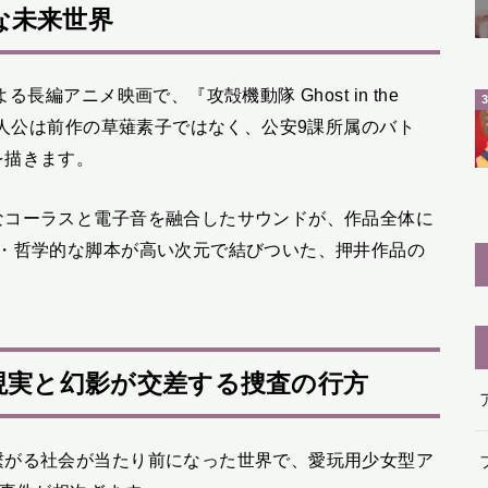
な未来世界
長編アニメ映画で、『攻殻機動隊 Ghost in the
主人公は前作の草薙素子ではなく、公安9課所属のバト
を描きます。
なコーラスと電子音を融合したサウンドが、作品全体に
G・哲学的な脚本が高い次元で結びついた、押井作品の
現実と幻影が交差する捜査の行方
繋がる社会が当たり前になった世界で、愛玩用少女型ア