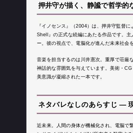
押井守が描く、静謐で哲学的
『イノセンス』（2004）は、押井守監督による
Shell』の正式な続編にあたる作品です。
ー。彼の視点で、電脳化が進んだ未来社会
音楽を担当するのは川井憲次。重厚で荘厳
神話的な雰囲気を与えています。美術・C
美意識が凝縮された一本です。
ネタバレなしのあらすじ — 
近未来。人間の身体が機械化され、電脳で