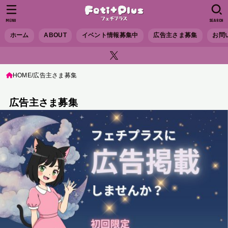
MENU
SEARCH
ホーム
ABOUT
イベント情報募集中
広告主さま募集
お問
HOME
広告主さま募集
広告主さま募集