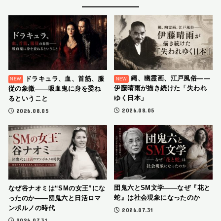
縄、幽霊画、江戸風俗――
ドラキュラ、血、首筋、服
伊藤晴雨が描き続けた「失われ
従の象徴――吸血鬼に身を委ね
ゆく日本」
るということ
2026.08.05
2026.08.05
団鬼六とSM文学――なぜ『花と
なぜ谷ナオミは“SMの女王”にな
蛇』は社会現象になったのか
ったのか――団鬼六と日活ロマ
ンポルノの時代
2026.07.31
2026.07.31