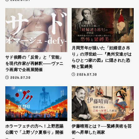
月岡芳年が描いた「妊婦逆さ吊
り」の浮世絵──『奥州安達がは
サド侯爵の「反骨」と「官能」
らひとつ家の図』に隠された恐
を現代作家が再解釈――ヴァニ
怖と緊縛美
ラ画廊で企画展開催
2026.07.30
2026.07.30
ホラーフェチの方へ！上野恩賜
伊藤晴雨とは？──緊縛美術を芸
公園で「上野ゾク夏祭り」開催
術へ昇華した画家